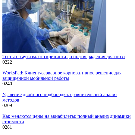
Тесты на аутизм: от скрининга до подтверждения диагноза
0
222
WorksPad: Клиент-серверное корпоративное решение для
защищенной мобильной работы
0
240
Удаление двойного подбородка: сравнительный анализ
методов
0
209
Как меняются цены на авиабилеты: полный анализ динамики
стоимости
0
281