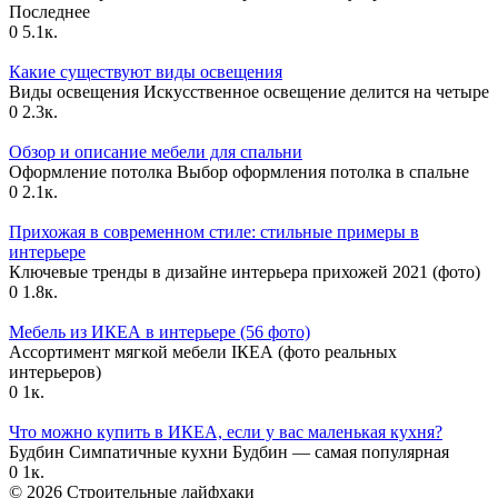
Последнее
0
5.1к.
Какие существуют виды освещения
Виды освещения Искусственное освещение делится на четыре
0
2.3к.
Обзор и описание мебели для спальни
Оформление потолка Выбор оформления потолка в спальне
0
2.1к.
Прихожая в современном стиле: стильные примеры в
интерьере
Ключевые тренды в дизайне интерьера прихожей 2021 (фото)
0
1.8к.
Мебель из ИКЕА в интерьере (56 фото)
Ассортимент мягкой мебели IКЕА (фото реальных
интерьеров)
0
1к.
Что можно купить в ИКЕА, если у вас маленькая кухня?
Будбин Симпатичные кухни Будбин — самая популярная
0
1к.
© 2026 Строительные лайфхаки