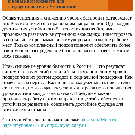
и новые возможности для
трудоустройства в Узбекистане
Общая тенденция к снижению уровня бедности подтверждает,
что Россия движется в правильном направлении. Однако для
достижения устойчивого благосостояния необходимо
продолжать развивать внутреннюю экономику, инвестировать
в социальные программы и стимулировать создание рабочих
мест. Только комплексный подход позволит обеспечить более
равномерное распределение благ и повысить качество жизни
всех граждан.
Итак, снижение уровня бедности в России — это результат
системных изменений и усилий на государственном уровне,
подкреплённых ростом доходов и социальной поддержки. Как
отмечают эксперты, «Важно не только уменьшать показатели
статистики, но и создавать условия для реального повышения
уровня жизни каждого человека». В будущем важно
продолжать работу в этом направлении, чтобы обеспечить
устойчивое развитие и обеспечить достойное будущее для
всех жителей страны.
Статья опубликована по материалам:
https://myfielder.ru
,
https://myhouse777.ru
,
https://mymubaby.ru