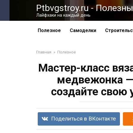
Перейти
Ptbvgstroy.ru - Полез
к
Лайфхаки на каждый день
контенту
Полезное
Самоделки
Строительс
Главная
»
Полезное
Мастер-класс вяз
медвежонка — 
создайте свою 
Поделиться в ВКонтакте