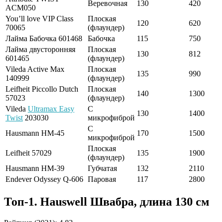
Веревочная
130
420
ACM050
You’ll love VIP Class
Плоская
120
620
70065
(флаундер)
Лайма Бабочка 601468
Бабочка
115
750
Лайма двусторонняя
Плоская
130
812
601465
(флаундер)
Vileda Active Max
Плоская
135
990
140999
(флаундер)
Leifheit Piccollo Dutch
Плоская
140
1300
57023
(флаундер)
Vileda
Ultramax Easy
С
130
1400
Twist
203030
микрофиброй
С
Hausmann HM-45
170
1500
микрофиброй
Плоская
Leifheit 57029
135
1900
(флаундер)
Hausmann HM-39
Губчатая
132
2110
Endever Odyssey Q-606
Паровая
117
2800
Топ-1. Hauswell Швабра, длина 130 см