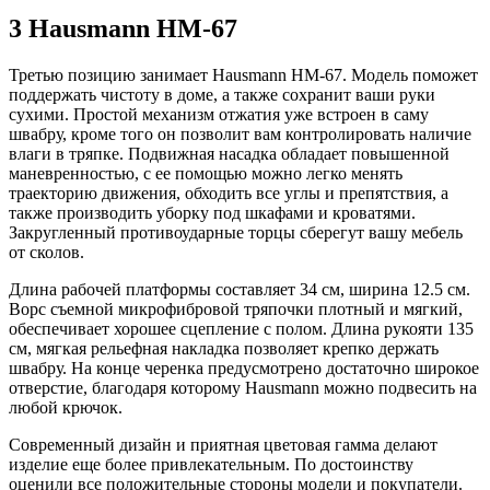
3 Hausmann HM-67
Третью позицию занимает Hausmann HM-67. Модель поможет
поддержать чистоту в доме, а также сохранит ваши руки
сухими. Простой механизм отжатия уже встроен в саму
швабру, кроме того он позволит вам контролировать наличие
влаги в тряпке. Подвижная насадка обладает повышенной
маневренностью, с ее помощью можно легко менять
траекторию движения, обходить все углы и препятствия, а
также производить уборку под шкафами и кроватями.
Закругленный противоударные торцы сберегут вашу мебель
от сколов.
Длина рабочей платформы составляет 34 см, ширина 12.5 см.
Ворс съемной микрофибровой тряпочки плотный и мягкий,
обеспечивает хорошее сцепление с полом. Длина рукояти 135
см, мягкая рельефная накладка позволяет крепко держать
швабру. На конце черенка предусмотрено достаточно широкое
отверстие, благодаря которому Hausmann можно подвесить на
любой крючок.
Современный дизайн и приятная цветовая гамма делают
изделие еще более привлекательным. По достоинству
оценили все положительные стороны модели и покупатели.