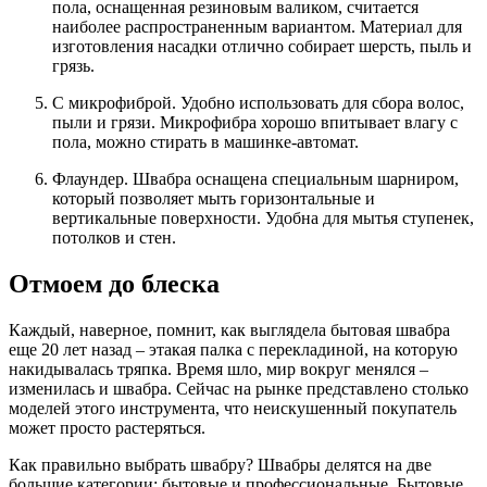
пола, оснащенная резиновым валиком, считается
наиболее распространенным вариантом. Материал для
изготовления насадки отлично собирает шерсть, пыль и
грязь.
С микрофиброй. Удобно использовать для сбора волос,
пыли и грязи. Микрофибра хорошо впитывает влагу с
пола, можно стирать в машинке-автомат.
Флаундер. Швабра оснащена специальным шарниром,
который позволяет мыть горизонтальные и
вертикальные поверхности. Удобна для мытья ступенек,
потолков и стен.
Отмоем до блеска
Каждый, наверное, помнит, как выглядела бытовая швабра
еще 20 лет назад – этакая палка с перекладиной, на которую
накидывалась тряпка. Время шло, мир вокруг менялся –
изменилась и швабра. Сейчас на рынке представлено столько
моделей этого инструмента, что неискушенный покупатель
может просто растеряться.
Как правильно выбрать швабру? Швабры делятся на две
большие категории: бытовые и профессиональные. Бытовые