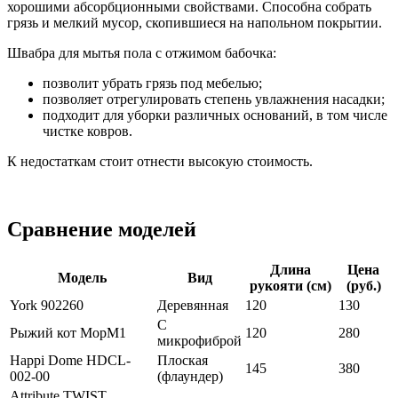
хорошими абсорбционными свойствами. Способна собрать
грязь и мелкий мусор, скопившиеся на напольном покрытии.
Швабра для мытья пола с отжимом бабочка:
позволит убрать грязь под мебелью;
позволяет отрегулировать степень увлажнения насадки;
подходит для уборки различных оснований, в том числе
чистке ковров.
К недостаткам стоит отнести высокую стоимость.
Сравнение моделей
Длина
Цена
Модель
Вид
рукояти (см)
(руб.)
York 902260
Деревянная
120
130
С
Рыжий кот MopM1
120
280
микрофиброй
Happi Dome HDCL-
Плоская
145
380
002-00
(флаундер)
Attribute TWIST