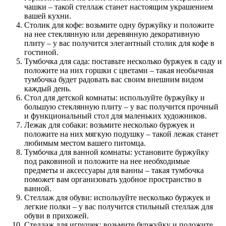
чашки – такой стеллаж станет настоящим украшением
вашей кухни.
Столик для кофе: возьмите одну буржуйку и положите
на нее стеклянную или деревянную декоративную
плиту – у вас получится элегантный столик для кофе в
гостиной.
Тумбочка для сада: поставьте несколько буржуек в саду и
положите на них горшки с цветами – такая необычная
тумбочка будет радовать вас своим внешним видом
каждый день.
Стол для детской комнаты: используйте буржуйку и
большую стеклянную плиту – у вас получится прочный
и функциональный стол для маленьких художников.
Лежак для собаки: возьмите несколько буржуек и
положите на них мягкую подушку – такой лежак станет
любимым местом вашего питомца.
Тумбочка для ванной комнаты: установите буржуйку
под раковиной и положите на нее необходимые
предметы и аксессуары для ванны – такая тумбочка
поможет вам организовать удобное пространство в
ванной.
Стеллаж для обуви: используйте несколько буржуек и
легкие полки – у вас получится стильный стеллаж для
обуви в прихожей.
Стеллаж для игрушек: возьмите буржуйку и положите