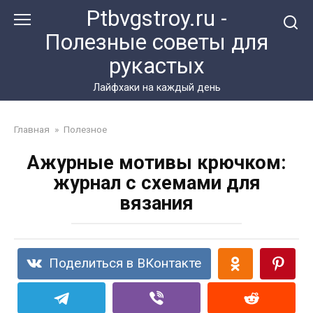
Перейти
Ptbvgstroy.ru -
к
Полезные советы для
контенту
рукастых
Лайфхаки на каждый день
Главная
»
Полезное
Ажурные мотивы крючком:
журнал с схемами для
вязания
Поделиться в ВКонтакте