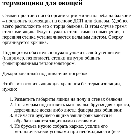
термоящика для овощей
Самый простой способ организации мини-погреба на балконе
– построить термоящик на основе ДСП или фанеры. Удобнее
всего расположить его с торца балкона. В этом случае тремя
стенками ящика будут служить стены самого помещения, а
передняя стенка устанавливается цельным листом. Сверху
организуется крышка.
Под ящиком обязательно нужно уложить слой утеплителя
(например, пенопласт), стенки изнутри обшить
фольгированным теплоизолятором.
Декорированный под диванчик погребок
Чтобы изготовить ящик для хранения без термоизоляции,
нужно:
Разметить габариты ящика на полу и стенах балкона;
По замерам подготовить материалы: брусья для каркаса,
деревянные доски либо листы фанеры для обшивки;
Все части будущего ящика зашлифовываются и
обрабатываются защитными составами;
Из брусьев нужно собрать каркас, усилив его
металлическими уголками при необходимости (все