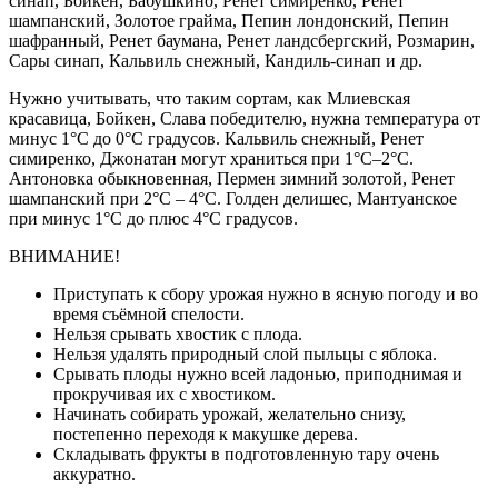
синап, Бойкен, Бабушкино, Ренет симиренко, Ренет
шампанский, Золотое грайма, Пепин лондонский, Пепин
шафранный, Ренет баумана, Ренет ландсбергский, Розмарин,
Сары синап, Кальвиль снежный, Кандиль-синап и др.
Нужно учитывать, что таким сортам, как Млиевская
красавица, Бойкен, Слава победителю, нужна температура от
минус 1°С до 0°С градусов. Кальвиль снежный, Ренет
симиренко, Джонатан могут храниться при 1°С–2°С.
Антоновка обыкновенная, Пермен зимний золотой, Ренет
шампанский при 2°С – 4°С. Голден делишес, Мантуанское
при минус 1°С до плюс 4°С градусов.
ВНИМАНИЕ!
Приступать к сбору урожая нужно в ясную погоду и во
время съёмной спелости.
Нельзя срывать хвостик с плода.
Нельзя удалять природный слой пыльцы с яблока.
Срывать плоды нужно всей ладонью, приподнимая и
прокручивая их с хвостиком.
Начинать собирать урожай, желательно снизу,
постепенно переходя к макушке дерева.
Складывать фрукты в подготовленную тару очень
аккуратно.