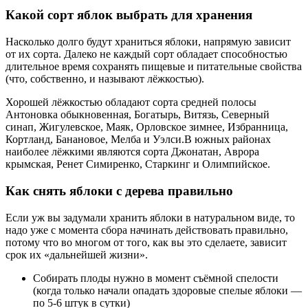
Какой сорт яблок выбрать для хранения
Насколько долго будут храниться яблоки, напрямую зависит
от их сорта. Далеко не каждый сорт обладает способностью
длительное время сохранять пищевые и питательные свойства
(что, собственно, и называют лёжкостью).
Хорошей лёжкостью обладают сорта средней полосы
Антоновка обыкновенная, Богатырь, Витязь, Северный
синап, Жигулевское, Маяк, Орловское зимнее, Избранница,
Кортланд, Банановое, Мелба и Уэлси.В южных районах
наиболее лёжкими являются сорта Джонатан, Аврора
крымская, Ренет Симиренко, Старкинг и Олимпийское.
Как снять яблоки с дерева правильно
Если уж вы задумали хранить яблоки в натуральном виде, то
надо уже с момента сбора начинать действовать правильно,
потому что во многом от того, как вы это сделаете, зависит
срок их «дальнейшей жизни».
Собирать плоды нужно в момент съёмной спелости
(когда только начали опадать здоровые спелые яблоки —
по 5-6 штук в сутки)