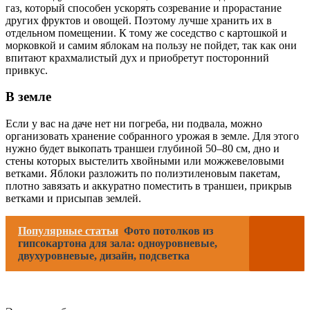
газ, который способен ускорять созревание и прорастание
других фруктов и овощей. Поэтому лучше хранить их в
отдельном помещении. К тому же соседство с картошкой и
морковкой и самим яблокам на пользу не пойдет, так как они
впитают крахмалистый дух и приобретут посторонний
привкус.
В земле
Если у вас на даче нет ни погреба, ни подвала, можно
организовать хранение собранного урожая в земле. Для этого
нужно будет выкопать траншеи глубиной 50–80 см, дно и
стены которых выстелить хвойными или можжевеловыми
ветками. Яблоки разложить по полиэтиленовым пакетам,
плотно завязать и аккуратно поместить в траншеи, прикрыв
ветками и присыпав землей.
Популярные статьи
Фото потолков из
гипсокартона для зала: одноуровневые,
двухуровневые, дизайн, подсветка