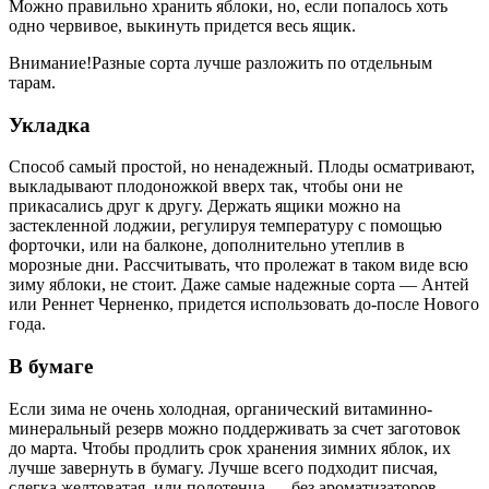
Можно правильно хранить яблоки, но, если попалось хоть
одно червивое, выкинуть придется весь ящик.
Внимание!Разные сорта лучше разложить по отдельным
тарам.
Укладка
Способ самый простой, но ненадежный. Плоды осматривают,
выкладывают плодоножкой вверх так, чтобы они не
прикасались друг к другу. Держать ящики можно на
застекленной лоджии, регулируя температуру с помощью
форточки, или на балконе, дополнительно утеплив в
морозные дни. Рассчитывать, что пролежат в таком виде всю
зиму яблоки, не стоит. Даже самые надежные сорта — Антей
или Реннет Черненко, придется использовать до-после Нового
года.
В бумаге
Если зима не очень холодная, органический витаминно-
минеральный резерв можно поддерживать за счет заготовок
до марта. Чтобы продлить срок хранения зимних яблок, их
лучше завернуть в бумагу. Лучше всего подходит писчая,
слегка желтоватая, или полотенца — без ароматизаторов,