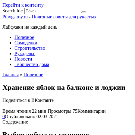
Перейти к контенту
Search for:
Ptbvgstroy.ru - Полезные советы для рукастых
Лайфхаки на каждый день
Полезное
Самоделки
Строительство
Рукоделье
Новости
Творчество дома
Главная
»
Полезное
Хранение яблок на балконе и лоджии
Поделиться в ВКонтакте
Время чтения
22 мин.
Просмотры
75
Комментарии
0
Опубликовано
02.03.2021
Содержание
Выбор арбуза на хранение