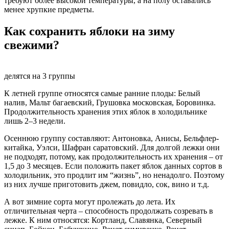
требуют более высокой температуры, а на полу оставались
менее хрупкие предметы.
Как сохранить яблоки на зиму
свежими?
делятся на 3 группы
К летней группе относятся самые ранние плоды: Белый
налив, Мальт багаевский, Грушовка московская, Боровинка.
Продолжительность хранения этих яблок в холодильнике
лишь 2–3 недели.
Осеннюю группу составляют: Антоновка, Анисы, Бельфлер-
китайка, Уэлси, Шафран саратовский. Для долгой лежки они
не подходят, потому, как продолжительность их хранения – от
1,5 до 3 месяцев. Если положить пакет яблок данных сортов в
холодильник, это продлит им “жизнь”, но ненадолго. Поэтому
из них лучше приготовить джем, повидло, сок, вино и т.д.
А вот зимние сорта могут пролежать до лета. Их
отличительная черта – способность продолжать созревать в
лежке. К ним относятся: Кортланд, Славянка, Северный