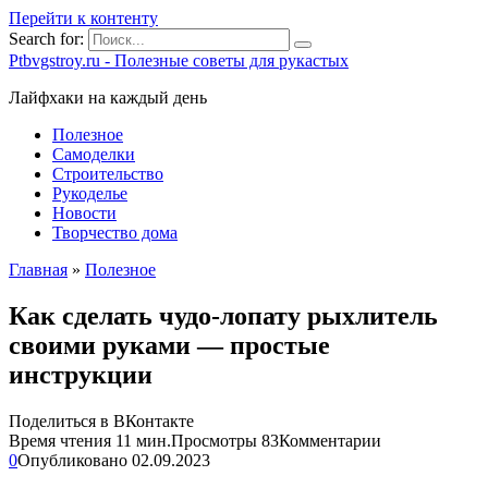
Перейти к контенту
Search for:
Ptbvgstroy.ru - Полезные советы для рукастых
Лайфхаки на каждый день
Полезное
Самоделки
Строительство
Рукоделье
Новости
Творчество дома
Главная
»
Полезное
Как сделать чудо-лопату рыхлитель
своими руками — простые
инструкции
Поделиться в ВКонтакте
Время чтения
11 мин.
Просмотры
83
Комментарии
0
Опубликовано
02.09.2023