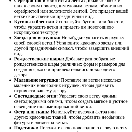
Серебристая и золотистая лента:
Добавьте блеск и
шик к своим новогодним еловым веткам, обмотав их
серебристой или золотистой лентой. Это придаст вашей
ветке свойственный праздничный вид.
Бусины и блестки:
Используйте бусины или блестки,
чтобы украсить ветки и придать им новогоднюю
искрящуюся текстуру.
Звезда для верхушки:
Не забудьте украсить верхушку
своей еловой ветки! Установите красивую звезду или
другой праздничный символ, чтобы завершить внешний
вид.
Рождественские шары:
Добавьте разнообразные
рождественские шары различных форм и размеров для
создания яркого и привлекательного новогоднего
декора.
Маленькие игрушки:
Поставьте на ветки несколько
маленьких новогодних игрушек, чтобы добавить
игривости вашему декору.
Светодиодные огни:
Украсьте свою ветку яркими
светодиодными огнями, чтобы создать мягкое и уютное
освещение иллюминированной ветки.
Фетр или ткань:
Используйте кусочки фетра или
других красочных тканей, чтобы добавить необычные
фигуры и элементы ветки.
Подставка:
Положите свою новогоднюю еловую ветку