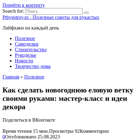
Перейти к контенту
Search for:
Ptbvgstroy.ru - Полезные советы для рукастых
Лайфхаки на каждый день
Полезное
Самоделки
Строительство
Рукоделье
Новости
Творчество дома
Главная
»
Полезное
Как сделать новогоднюю еловую ветку
своими руками: мастер-класс и идеи
декора
Поделиться в ВКонтакте
Время чтения
15 мин.
Просмотры
92
Комментарии
0
Опубликовано
25.08.2023