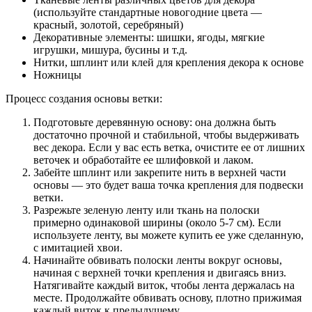
(используйте стандартные новогодние цвета —
красный, золотой, серебряный)
Декоративные элементы: шишки, ягоды, мягкие
игрушки, мишура, бусины и т.д.
Нитки, шплинт или клей для крепления декора к основе
Ножницы
Процесс создания основы ветки:
Подготовьте деревянную основу: она должна быть
достаточно прочной и стабильной, чтобы выдерживать
вес декора. Если у вас есть ветка, очистите ее от лишних
веточек и обработайте ее шлифовкой и лаком.
Забейте шплинт или закрепите нить в верхней части
основы — это будет ваша точка крепления для подвески
ветки.
Разрежьте зеленую ленту или ткань на полоски
примерно одинаковой ширины (около 5-7 см). Если
используете ленту, вы можете купить ее уже сделанную,
с имитацией хвои.
Начинайте обвивать полоски ленты вокруг основы,
начиная с верхней точки крепления и двигаясь вниз.
Натягивайте каждый виток, чтобы лента держалась на
месте. Продолжайте обвивать основу, плотно прижимая
каждый виток к предыдущему.