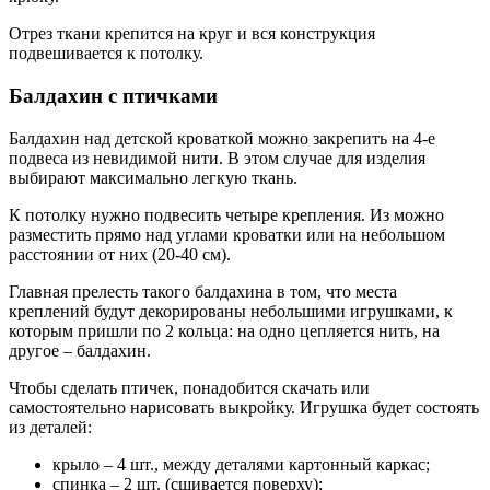
Отрез ткани крепится на круг и вся конструкция
подвешивается к потолку.
Балдахин с птичками
Балдахин над детской кроваткой можно закрепить на 4-е
подвеса из невидимой нити. В этом случае для изделия
выбирают максимально легкую ткань.
К потолку нужно подвесить четыре крепления. Из можно
разместить прямо над углами кроватки или на небольшом
расстоянии от них (20-40 см).
Главная прелесть такого балдахина в том, что места
креплений будут декорированы небольшими игрушками, к
которым пришли по 2 кольца: на одно цепляется нить, на
другое – балдахин.
Чтобы сделать птичек, понадобится скачать или
самостоятельно нарисовать выкройку. Игрушка будет состоять
из деталей:
крыло – 4 шт., между деталями картонный каркас;
спинка – 2 шт. (сшивается поверху);