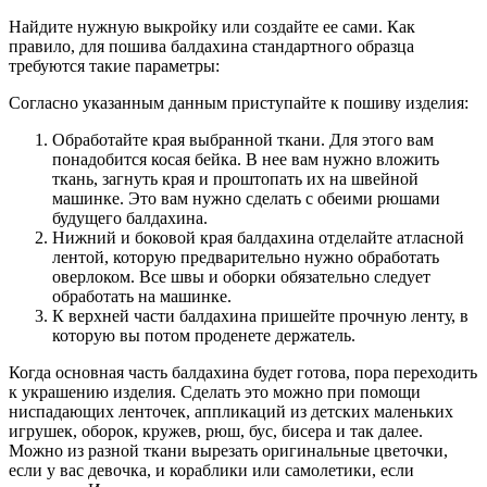
Найдите нужную выкройку или создайте ее сами. Как
правило, для пошива балдахина стандартного образца
требуются такие параметры:
Согласно указанным данным приступайте к пошиву изделия:
Обработайте края выбранной ткани. Для этого вам
понадобится косая бейка. В нее вам нужно вложить
ткань, загнуть края и проштопать их на швейной
машинке. Это вам нужно сделать с обеими рюшами
будущего балдахина.
Нижний и боковой края балдахина отделайте атласной
лентой, которую предварительно нужно обработать
оверлоком. Все швы и оборки обязательно следует
обработать на машинке.
К верхней части балдахина пришейте прочную ленту, в
которую вы потом проденете держатель.
Когда основная часть балдахина будет готова, пора переходить
к украшению изделия. Сделать это можно при помощи
ниспадающих ленточек, аппликаций из детских маленьких
игрушек, оборок, кружев, рюш, бус, бисера и так далее.
Можно из разной ткани вырезать оригинальные цветочки,
если у вас девочка, и кораблики или самолетики, если