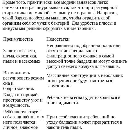
Кроме того, практически все модели занавесок легко
снимаются и расшнуровываются, так что при регулярной
стирке никакие микробы малышу не страшны. Напротив,
такой барьер необходим малышу, чтобы оградить свой
организм себя от чужих бактерий. Для удобства плюсы и
минусы мы решили оформить в виде таблицы.
Преимущества
Недостатки
Неправильно подобранная ткань или
Защита от света,
отсутствие специального
шума, сквозняка,
фильтрационного окошка в самой
пыли и насекомых.
высокой точке балдахина могут снизить
доступ свежего воздуха для малыша.
Возможность
Массивные конструкции в небольших
регулировать режим
помещениях не будут смотреться
сна и
гармонично.
бодрствования.
Балдахин придаёт
Ребёнок не всегда будет находиться в
пространству уют и
зоне видимости.
воздушность.
Ребёнок чувствует
себя защищённым, у
При несоблюдении требований по
него появляется
уходу балдахин может превратиться в
личное, знакомое
накопитель пыли.