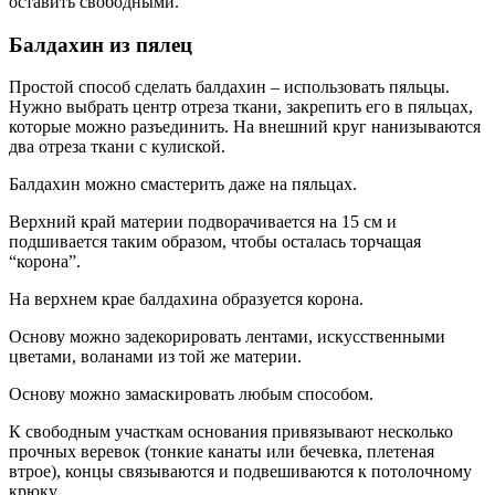
оставить свободными.
Балдахин из пялец
Простой способ сделать балдахин – использовать пяльцы.
Нужно выбрать центр отреза ткани, закрепить его в пяльцах,
которые можно разъединить. На внешний круг нанизываются
два отреза ткани с кулиской.
Балдахин можно смастерить даже на пяльцах.
Верхний край материи подворачивается на 15 см и
подшивается таким образом, чтобы осталась торчащая
“корона”.
На верхнем крае балдахина образуется корона.
Основу можно задекорировать лентами, искусственными
цветами, воланами из той же материи.
Основу можно замаскировать любым способом.
К свободным участкам основания привязывают несколько
прочных веревок (тонкие канаты или бечевка, плетеная
втрое), концы связываются и подвешиваются к потолочному
крюку.