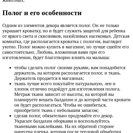
животных.
Полог и его особенности
Одним из элементов декора является полог. Он не только
украшает кроватку, но и будет служить защитой для ребенка
от яркого света и сквозняков, назойливых насекомых. Детская
комнатка, где располагается кроватка с пологом, выглядит
уютно. Полог можно купить в магазине, но лучше сшейте его
самостоятельно. Любовь, вложенная вами при его
изготовлении, будет благотворно влиять на малыша:
чтобы сделать полог своими руками, вам понадобится
держатель, на котором располагается полог, и ткань.
Держатель продается в магазинах;
ткань лучше всего покупайте натуральную, лен и
хлопок отлично подойдут для изготовления полога.
Метраж ткани зависит от высоты, на которой вы
планируете вешать балдахин и до которой части кровати
он будет располагаться. Чтобы не ошибиться,
приобретите ткань с небольшим запасом;
сделав полог, обязательно продумайте его декор.
Украсьте балдахин оборками и воспользуйтесь
тканевыми наклейками. На их обратной стороне
нанесена пленка, которая после тепловой обработки