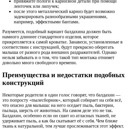
привяжите пологи к карнизной детали при помощи
ленточек или липучек;
после этого металлический карниз будет возможно
задекорировать разнообразными украшениями,
например, эффектными бантами.
Разумеется, подобный вариант балдахина должен быть
намного длиннее стандартного изделия, которое
прикрепляется к самой кроватке. Занавеси, установленные в
соответствии с инструкцией, будут прекрасно оберегать
малыша от разного рода внешних раздражителей. Однако
нельзя забывать и о том, что такой тип монтажа отнимет
довольно много свободного времени.
Преимущества и недостатки подобных
конструкций
Некоторые родители в один голос говорят, что балдахин —
это попросту «пылесборник», который собирает на себя всё,
что опасно для малыша: на него оседает пыль, бактерии,
пыльца, шерсть от животных. На самом деле это не так.
Балдахин, особенно если он сшит из атласных тканей, не
удерживает пыль, а как бы скатывает её с себя. Чем ближе
ткань к натуральной, тем лучше прослеживается этот эффект.