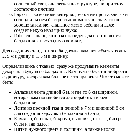
солнечный свет, она легкая по структуре, но при этом
достаточно плотная;
Бархат – роскошный материал, но он не пропускает свет
солнца и на нем быстро скапливается пыль. Зато он
хорошо затемняет спальное место ребенка и даже
создает некую изоляцию звука;
Гобелен – ткань, которая подойдет для изготовления
балдахина в прохладную комнату.
Для создания стандартного балдахина вам потребуется ткань
2, 5 м в длину и 1, 5 м в ширину.
Определившись с тканью, сразу же продумайте элементы
декора для будущего балдахина. Вам нужно будет приобрести
фурнитуру, которая вам больше всего нравится. Что это может
быть:
Атласная лента длиной 6 м, и где-то 6 см шириной,
которая вам понадобится для обработки краев
балдахина;
Лента из прочной ткани длиной в 7 м и шириной 8 см
для создания верхушки балдахина и банта;
Кружева, бантики, бахрома, вышивка, стразы, бисер,
бусы и так далее;
Нитки нужного цвета и толщины, а также иголки.