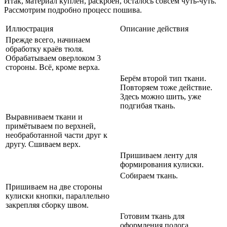
Итак, материал куплен, раскроен, осталось совсем чуть-чуть.
Рассмотрим подробно процесс пошива.
Иллюстрация
Описание действия
Прежде всего, начинаем
обработку краёв тюля.
Обрабатываем оверлоком 3
стороны. Всё, кроме верха.
Берём второй тип ткани.
Повторяем тоже действие.
Здесь можно шить, уже
подгибая ткань.
Выравниваем ткани и
примётываем по верхней,
необработанной части друг к
другу. Сшиваем верх.
Пришиваем ленту для
формирования кулиски.
Собираем ткань.
Пришиваем на две стороны
кулиски кнопки, параллельно
закрепляя сборку швом.
Готовим ткань для
оформления полога.