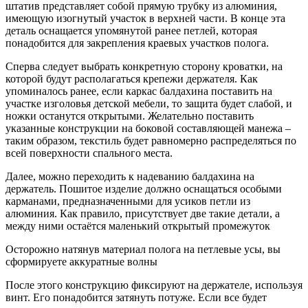
штатив представляет собой прямую трубку из алюминия,
имеющую изогнутый участок в верхней части. В конце эта
деталь оснащается упомянутой ранее петлей, которая
понадобится для закрепления краевых участков полога.
Сперва следует выбрать конкретную сторону кроватки, на
которой будут располагаться крепежи держателя. Как
упоминалось ранее, если каркас балдахина поставить на
участке изголовья детской мебели, то защита будет слабой, и
ножки останутся открытыми. Желательно поставить
указанные конструкции на боковой составляющей манежа –
таким образом, текстиль будет равномерно распределяться по
всей поверхности спального места.
Далее, можно переходить к надеванию балдахина на
держатель. Пошитое изделие должно оснащаться особыми
карманами, предназначенными для усиков петли из
алюминия. Как правило, присутствует две такие детали, а
между ними остаётся маленький открытый промежуток
Осторожно натянув материал полога на петлевые усы, вы
сформируете аккуратные волны
После этого конструкцию фиксируют на держателе, используя
винт. Его понадобится затянуть потуже. Если все будет