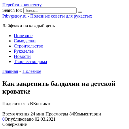
Перейти к контенту
Search for:
Ptbvgstroy.ru - Полезные советы для рукастых
Лайфхаки на каждый день
Полезное
Самоделки
Строительство
Рукоделье
Новости
Творчество дома
Главная
»
Полезное
Как закрепить балдахин на детской
кроватке
Поделиться в ВКонтакте
Время чтения
24 мин.
Просмотры
84
Комментарии
0
Опубликовано
02.03.2021
Содержание