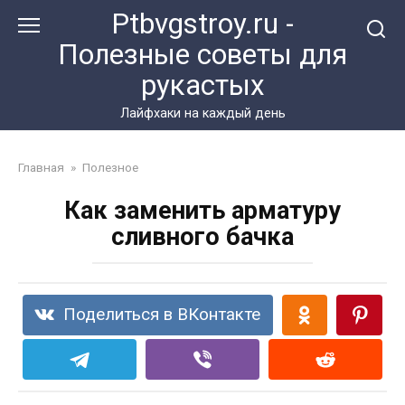
Перейти
Ptbvgstroy.ru -
к
Полезные советы для
контенту
рукастых
Лайфхаки на каждый день
Главная
»
Полезное
Как заменить арматуру
сливного бачка
Поделиться в ВКонтакте