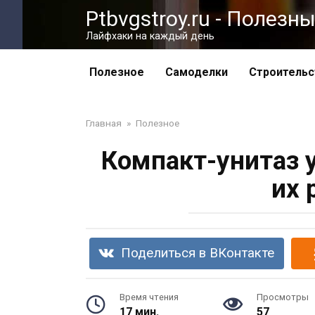
Перейти
Ptbvgstroy.ru - Полез
к
Лайфхаки на каждый день
контенту
Полезное
Самоделки
Строительс
Главная
»
Полезное
Компакт-унитаз 
их 
Поделиться в ВКонтакте
Время чтения
Просмотры
17 мин.
57