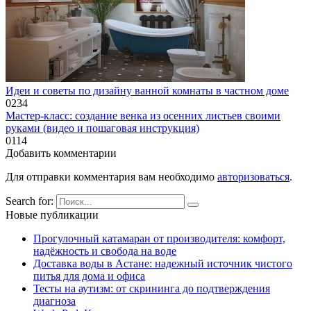
Идеи и советы по дизайну ванной комнаты в частном доме
0
234
Мастер-класс: создание венка из осенних листьев своими
руками (видео и пошаговая инструкция)
0
114
Добавить комментарии
Для отправки комментария вам необходимо
авторизоваться
.
Search for:
Новые публикации
Прогулочный катамаран от производителя: комфорт,
надёжность и свобода на воде
Доставка воды в Астане: надежный источник чистого
питья для дома и офиса
Тесты на аутизм: от скрининга до подтверждения
диагноза