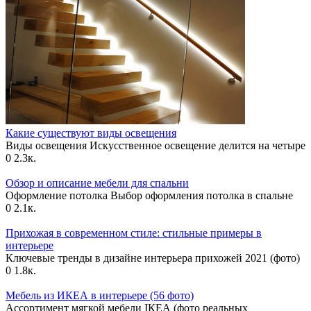
Какие существуют виды освещения
Виды освещения Искусственное освещение делится на четыре
0
2.3к.
Обзор и описание мебели для спальни
Оформление потолка Выбор оформления потолка в спальне
0
2.1к.
Прихожая в современном стиле: стильные примеры в
интерьере
Ключевые тренды в дизайне интерьера прихожей 2021 (фото)
0
1.8к.
Мебель из ИКЕА в интерьере (56 фото)
Ассортимент мягкой мебели IКЕА (фото реальных