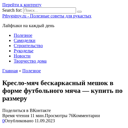
Перейти к контенту
Search for:
Ptbvgstroy.ru - Полезные советы для рукастых
Лайфхаки на каждый день
Полезное
Самоделки
Строительство
Рукоделье
Новости
Творчество дома
Главная
»
Полезное
Кресло-мяч бескаркасный мешок в
форме футбольного мяча — купить по
размеру
Поделиться в ВКонтакте
Время чтения
11 мин.
Просмотры
76
Комментарии
0
Опубликовано
11.09.2023