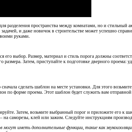
для разделения пространства между комнатами, но и стильный а
задачей, и даже новичок в строительстве может успешно справит
своими руками.
я его выбор. Размер, материал и стиль порога должны соответс
 размера. Затем, приступайте к подготовке дверного проема: уда
начала сделать шаблон на месте установки. Для этого возьмите
н по форме проема. Этот шаблон будет служить вам отправной 
сируйте. Затем, возьмите выбранный порог и приложите его к ша
 – на саморезы, клей или зажим. Следуйте инструкциям производи
 могут иметь дополнительные функции, такие как звукоизоляц