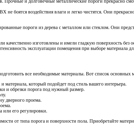
 Прочные и долговечные металлические пороги прекрасно смотр
Х не боятся воздействия влаги и легко чистятся. Они прекрас
ованные пороги из дерева с металлом или стеклом. Они предст
ли качественно изготовлены и имели гладкую поверхность без о
нтенсивность эксплуатации помещения при выборе материала д
одготовить все необходимые материалы. Вот список основных м
 и материала, который подойдет под стиль вашего интерьера.
рки и обрезки порога под нужный размер.
лу.
ну дверного проема.
оема.
га или его регулировки.
симости от типа порога и поверхности пола. Приобретайте матер