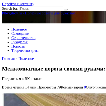
Перейти к контенту
Search for:
Ptbvgstroy.ru - Полезные советы для рукастых
Лайфхаки на каждый день
Полезное
Самоделки
Строительство
Рукоделье
Новости
Творчество дома
Главная
»
Полезное
Межкомнатные пороги своими руками:
Поделиться в ВКонтакте
Время чтения
14 мин.
Просмотры
79
Комментарии
0
Опубликова