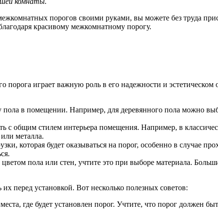
ашей комнаты.
 межкомнатных порогов своими руками, вы можете без труда при
благодаря красивому межкомнатному порогу.
о порога играет важную роль в его надежности и эстетическом
 пола в помещении. Например, для деревянного пола можно выб
 с общим стилем интерьера помещения. Например, в классическо
 или металла.
зки, которая будет оказываться на порог, особенно в случае п
ся.
с цветом пола или стен, учтите это при выборе материала. Бол
их перед установкой. Вот несколько полезных советов:
еста, где будет установлен порог. Учтите, что порог должен бы