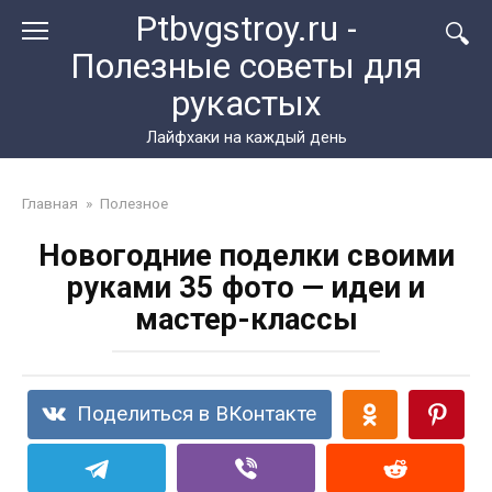
Перейти
Ptbvgstroy.ru -
к
Полезные советы для
контенту
рукастых
Лайфхаки на каждый день
Главная
»
Полезное
Новогодние поделки своими
руками 35 фото — идеи и
мастер-классы
Поделиться в ВКонтакте