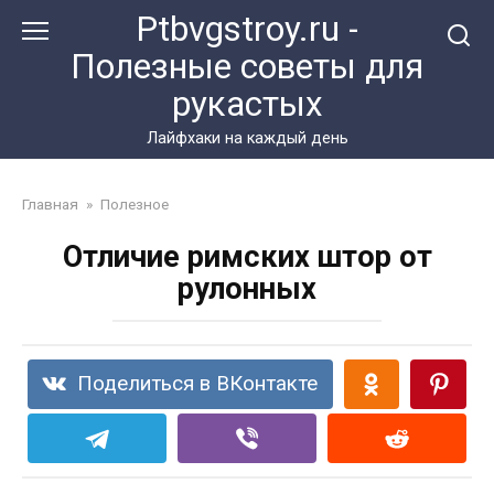
Перейти
Ptbvgstroy.ru -
к
Полезные советы для
контенту
рукастых
Лайфхаки на каждый день
Главная
»
Полезное
Отличие римских штор от
рулонных
Поделиться в ВКонтакте