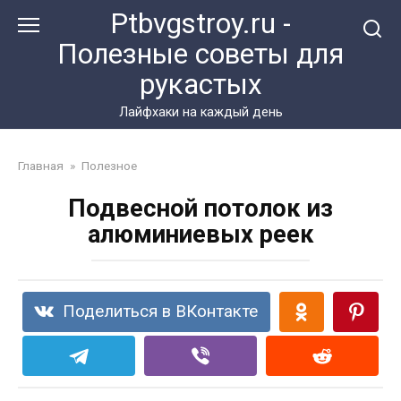
Перейти
Ptbvgstroy.ru -
к
Полезные советы для
контенту
рукастых
Лайфхаки на каждый день
Главная
»
Полезное
Подвесной потолок из
алюминиевых реек
Поделиться в ВКонтакте