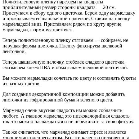
Полиэтиленовую пленку нарезаем на квадраты,
приблизительный размер стороны квадрата — 20 см.
Приступаем к сбору одного цветочка. Берем одну мармеладку
и прокалываем ее шашлычной палочкой. Ставим на пленку
мармеладкой вниз. Приставляем рядом по кругу другие
мармеладки, формируя цветочек.
Теперь полиэтиленовую пленку стягиваем — собираем, не
нарушая формы цветочка. Пленку фиксируем шелковой
ленточкой.
Теперь шашлычную палочку, стебелек сладкого цветочка,
смазываем клеем ПВА и обматываем шелковой ленточкой.
Вы можете мармеладки сочетать по цвету и составлять букеты
из разных цветов.
Для создания декоративной композиции можно добавить
листочки из гофрированной бумаги зеленого цвета.
Мармелад очень вкусная сладость им можно соблазнить
любого. А главное мармелад это низкокалорийная сладость,
так что можно наслаждаться и не переживать за свою фигуру.
Так же считается, что мармелад снимает стресс и является
хорошим антидепрессантом. Все эти качества подходят для