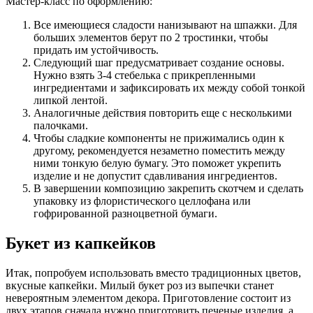
Мастер-класс по оформлению:
Все имеющиеся сладости нанизывают на шпажки. Для
больших элементов берут по 2 тростинки, чтобы
придать им устойчивость.
Следующий шаг предусматривает создание основы.
Нужно взять 3-4 стебелька с прикрепленными
ингредиентами и зафиксировать их между собой тонкой
липкой лентой.
Аналогичные действия повторить еще с несколькими
палочками.
Чтобы сладкие компоненты не прижимались один к
другому, рекомендуется незаметно поместить между
ними тонкую белую бумагу. Это поможет укрепить
изделие и не допустит сдавливания ингредиентов.
В завершении композицию закрепить скотчем и сделать
упаковку из флористического целлофана или
гофрированной разноцветной бумаги.
Букет из капкейков
Итак, попробуем использовать вместо традиционных цветов,
вкусные капкейки. Милый букет роз из выпечки станет
невероятным элементом декора. Приготовление состоит из
двух этапов сначала нужно приготовить печеные изделия, а