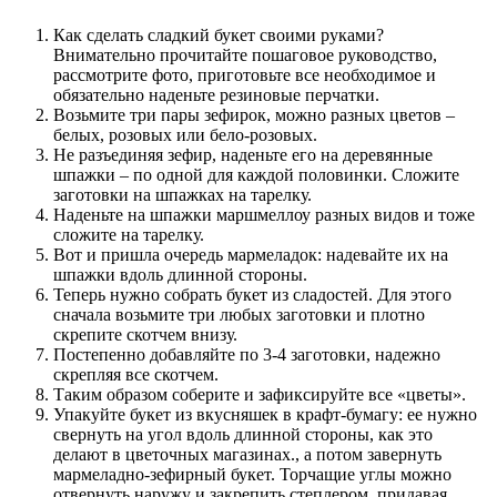
Как сделать сладкий букет своими руками?
Внимательно прочитайте пошаговое руководство,
рассмотрите фото, приготовьте все необходимое и
обязательно наденьте резиновые перчатки.
Возьмите три пары зефирок, можно разных цветов –
белых, розовых или бело-розовых.
Не разъединяя зефир, наденьте его на деревянные
шпажки – по одной для каждой половинки. Сложите
заготовки на шпажках на тарелку.
Наденьте на шпажки маршмеллоу разных видов и тоже
сложите на тарелку.
Вот и пришла очередь мармеладок: надевайте их на
шпажки вдоль длинной стороны.
Теперь нужно собрать букет из сладостей. Для этого
сначала возьмите три любых заготовки и плотно
скрепите скотчем внизу.
Постепенно добавляйте по 3-4 заготовки, надежно
скрепляя все скотчем.
Таким образом соберите и зафиксируйте все «цветы».
Упакуйте букет из вкусняшек в крафт-бумагу: ее нужно
свернуть на угол вдоль длинной стороны, как это
делают в цветочных магазинах., а потом завернуть
мармеладно-зефирный букет. Торчащие углы можно
отвернуть наружу и закрепить степлером, придавая