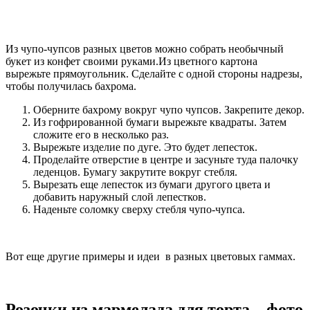
Из чупо-чупсов разных цветов можно собрать необычный
букет из конфет своими руками.Из цветного картона
вырежьте прямоугольник. Сделайте с одной стороны надрезы,
чтобы получилась бахрома.
Оберните бахрому вокруг чупо чупсов. Закрепите декор.
Из гофрированной бумаги вырежьте квадраты. Затем
сложите его в несколько раз.
Вырежьте изделие по дуге. Это будет лепесток.
Проделайте отверстие в центре и засуньте туда палочку
леденцов. Бумагу закрутите вокруг стебля.
Вырезать еще лепесток из бумаги другого цвета и
добавить наружный слой лепестков.
Наденьте соломку сверху стебля чупо-чупса.
Вот еще другие примеры и идеи в разных цветовых гаммах.
Розочки из мармелада для торта – фото