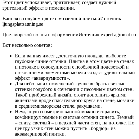
Этот цвет успокаивает, притягивает, создает нужный
зрительный эффект в помещении.
Ванная в голубом цвете с мозаичной плиткойИсточник
ljungsplattsattning.se
Цвет морской волны в оформленииИсточник expert.agromat.ua
Вот несколько советов:
Если ванная имеет достаточную площадь, выберите
глубокие синие оттенки. Плитка в этом цвете на стенах
и потолке в совокупности с необычной подсветкой и
стеклянными элементами мебели создаст удивительный
эффект «аквариумности».
Для небольших помещений лучше выбрать светлые
оттенки голубого в сочетании с песочным цветом стен.
Такой прибрежный дизайн стоит дополнить яркими
акцентами вроде спасательного круга на стене, мозаики
в средиземноморском стиле, ракушками.
Неудачную геометрию ванной можно исправить,
комбинируя темные и светлые оттенки синего. Темный
– снизу, светлый – в верхней части стен, на потолке. По
центру узких стен можно пустить «бордюр» из
аквамариновой плитки.