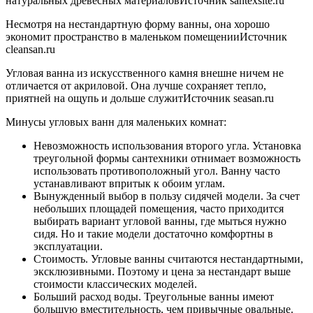
натуральных древесных материаловИсточник santexsite.ru
Несмотря на нестандартную форму ванны, она хорошо
экономит пространство в маленьком помещенииИсточник
cleansan.ru
Угловая ванна из искусственного камня внешне ничем не
отличается от акриловой. Она лучше сохраняет тепло,
приятней на ощупь и дольше служитИсточник seasan.ru
Минусы угловых ванн для маленьких комнат:
Невозможность использования второго угла. Установка
треугольной формы сантехники отнимает возможность
использовать противоположный угол. Ванну часто
устанавливают впритык к обоим углам.
Вынужденный выбор в пользу сидячей модели. За счет
небольших площадей помещения, часто приходится
выбирать вариант угловой ванны, где мыться нужно
сидя. Но и такие модели достаточно комфортны в
эксплуатации.
Стоимость. Угловые ванны считаются нестандартными,
эксклюзивными. Поэтому и цена за нестандарт выше
стоимости классических моделей.
Больший расход воды. Треугольные ванны имеют
большую вместительность, чем привычные овальные.