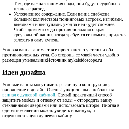
Там, где важна экономия воды, они будут неудобны в
плане ее расхода.
Усложненное содержание. Если ванна снабжена
большим количеством тюнинговых встроек, изгибами,
выемками и выступами, уход за ней будет сложнее.
Чтобы дотянуться до противоположного края
треугольной ванны, когда требуется ее помыть, придется
залезать в саму купель.
Угловая ванна занимает все пространство у стены и оба
противоположных угла. Со стороны ее узкой части удобно
размещен умывальникИсточник mykaleidoscope.ru
Идеи дизайна
Угловые ванны могут иметь различную конструкцию,
наполнение и дизайн. Очень функциональна небольшая
ванная с душевой кабиной
. Самый практичный способ
защитить мебель и отделку от воды – отгородить ванну
стеклянными дверцами или использовать шторы. Иногда в
одном помещении можно увидеть и ванную, и
отдельностоящую душевую кабину.