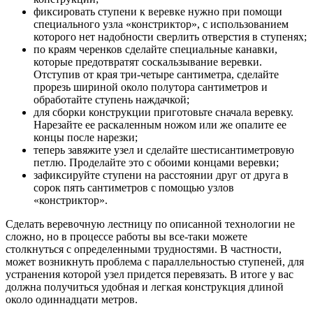
фиксировать ступени к веревке нужно при помощи
специального узла «констриктор», с использованием
которого нет надобности сверлить отверстия в ступенях;
по краям черенков сделайте специальные канавки,
которые предотвратят соскальзывание веревки.
Отступив от края три-четыре сантиметра, сделайте
прорезь шириной около полутора сантиметров и
обработайте ступень наждачкой;
для сборки конструкции приготовьте сначала веревку.
Нарезайте ее раскаленным ножом или же опалите ее
концы после нарезки;
теперь завяжите узел и сделайте шестисантиметровую
петлю. Проделайте это с обоими концами веревки;
зафиксируйте ступени на расстоянии друг от друга в
сорок пять сантиметров с помощью узлов
«констриктор».
Сделать веревочную лестницу по описанной технологии не
сложно, но в процессе работы вы все-таки можете
столкнуться с определенными трудностями. В частности,
может возникнуть проблема с параллельностью ступеней, для
устранения которой узел придется перевязать. В итоге у вас
должна получиться удобная и легкая конструкция длиной
около одиннадцати метров.