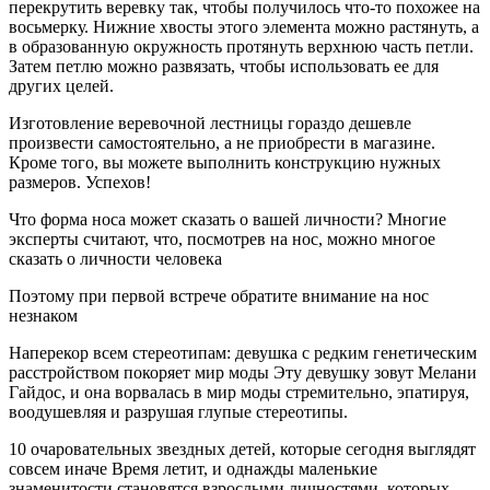
перекрутить веревку так, чтобы получилось что-то похожее на
восьмерку. Нижние хвосты этого элемента можно растянуть, а
в образованную окружность протянуть верхнюю часть петли.
Затем петлю можно развязать, чтобы использовать ее для
других целей.
Изготовление веревочной лестницы гораздо дешевле
произвести самостоятельно, а не приобрести в магазине.
Кроме того, вы можете выполнить конструкцию нужных
размеров. Успехов!
Что форма носа может сказать о вашей личности? Многие
эксперты считают, что, посмотрев на нос, можно многое
сказать о личности человека
Поэтому при первой встрече обратите внимание на нос
незнаком
Наперекор всем стереотипам: девушка с редким генетическим
расстройством покоряет мир моды Эту девушку зовут Мелани
Гайдос, и она ворвалась в мир моды стремительно, эпатируя,
воодушевляя и разрушая глупые стереотипы.
10 очаровательных звездных детей, которые сегодня выглядят
совсем иначе Время летит, и однажды маленькие
знаменитости становятся взрослыми личностями, которых