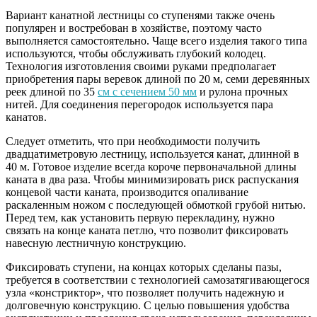
Вариант канатной лестницы со ступенями также очень
популярен и востребован в хозяйстве, поэтому часто
выполняется самостоятельно. Чаще всего изделия такого типа
используются, чтобы обслуживать глубокий колодец.
Технология изготовления своими руками предполагает
приобретения пары веревок длиной по 20 м, семи деревянных
реек длиной по 35
см с сечением 50 мм
и рулона прочных
нитей. Для соединения перегородок используется пара
канатов.
Следует отметить, что при необходимости получить
двадцатиметровую лестницу, используется канат, длинной в
40 м. Готовое изделие всегда короче первоначальной длины
каната в два раза. Чтобы минимизировать риск распускания
концевой части каната, производится опаливание
раскаленным ножом с последующей обмоткой грубой нитью.
Перед тем, как установить первую перекладину, нужно
связать на конце каната петлю, что позволит фиксировать
навесную лестничную конструкцию.
Фиксировать ступени, на концах которых сделаны пазы,
требуется в соответствии с технологией самозатягивающегося
узла «констриктор», что позволяет получить надежную и
долговечную конструкцию. С целью повышения удобства