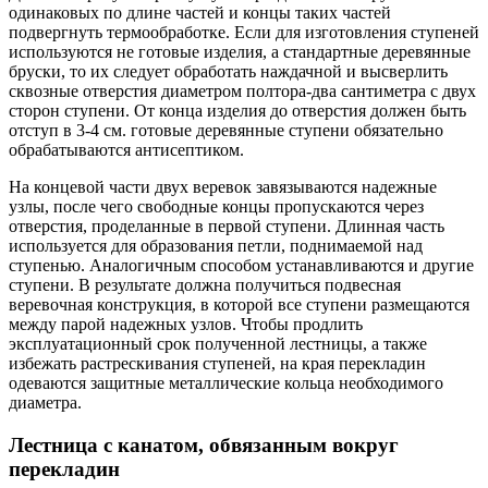
одинаковых по длине частей и концы таких частей
подвергнуть термообработке. Если для изготовления ступеней
используются не готовые изделия, а стандартные деревянные
бруски, то их следует обработать наждачной и высверлить
сквозные отверстия диаметром полтора-два сантиметра с двух
сторон ступени. От конца изделия до отверстия должен быть
отступ в 3-4 см. готовые деревянные ступени обязательно
обрабатываются антисептиком.
На концевой части двух веревок завязываются надежные
узлы, после чего свободные концы пропускаются через
отверстия, проделанные в первой ступени. Длинная часть
используется для образования петли, поднимаемой над
ступенью. Аналогичным способом устанавливаются и другие
ступени. В результате должна получиться подвесная
веревочная конструкция, в которой все ступени размещаются
между парой надежных узлов. Чтобы продлить
эксплуатационный срок полученной лестницы, а также
избежать растрескивания ступеней, на края перекладин
одеваются защитные металлические кольца необходимого
диаметра.
Лестница с канатом, обвязанным вокруг
перекладин