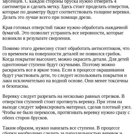
заусенцев. С каждой стороны бруска нужно отмерить 4
сантиметра и сделать метку. Здесь стоит проделать отверстия,
которые по диаметру будут соответствовать толщине веревки.
Делать это лучше всего при помощи дрели.
Края готовых отверстий также нужно обработать наждачной
бумагой. Это позволит устранить все неровности, которые
возникли в результате сверления.
Помимо этого древесину стоит обработать антисептиком, что
со временем на поверхности деталей не появился грибок.
Когда покрытие высохнет, можно окрасить детали. Для детей
однотонные ступени будут скучными. Поэтому можно
раскрасить все в яркие тона. Если в процессе окрашивания
будут участвовать дети, то следует использовать покрытия и
лаки исключительно на водной основе. Они менее токсичны
и безопасны.
Веревку следует разрезать на несколько равных отрезков. В
отверстия ступеней стоит протянуть веревку. При этом на
выходе следует зафиксировать материал, сделав плотный узел.
Чтобы не было перекосов, протягивать веревку нужно сразу с
обеих сторон брусков.
Таким образом, нужно нанизать все ступени. В процессе
сборки необходимо следить за параллельностью веревок и