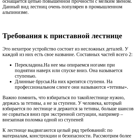
оснащается цепью повышенной прочности с мелким звеном.
Данный вид лестниц очень популярен в промышленном
альпинизме.
Требования к приставной лестнице
Это нехитрое устройство состоит из несложных деталей. У
каждой из них есть свое название. Составных частей всего 2:
Перекладина.На нее мы опираемся ногами при
поднятии наверх или спуске вниз. Она называется
ступенью.
Длинные брусья.На них крепятся ступени. На
профессиональном сленге они называются «тетивы».
Важно помнить, что взбираться по такойлестнице нужно,
держась за тетивы, а не за ступени. У человека, который
взбирается по лестнице и держится за тетивы, больше шансов
не сорваться вниз при экстренной ситуации, например –
внезапная поломка одной из ступеней
К лестнице выдвигаются целый ряд требований: по
материалам, конструкции и безопасности. Рассмотрим более