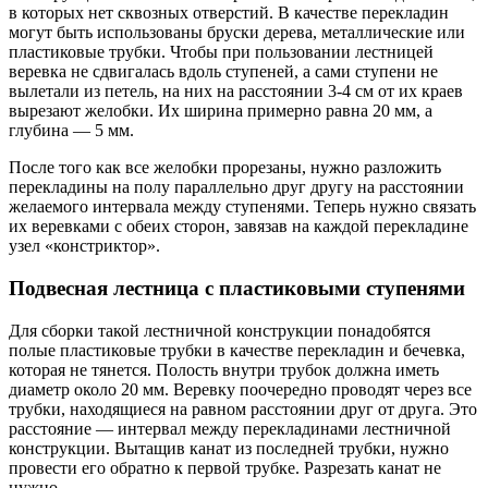
в которых нет сквозных отверстий. В качестве перекладин
могут быть использованы бруски дерева, металлические или
пластиковые трубки. Чтобы при пользовании лестницей
веревка не сдвигалась вдоль ступеней, а сами ступени не
вылетали из петель, на них на расстоянии 3-4 см от их краев
вырезают желобки. Их ширина примерно равна 20 мм, а
глубина — 5 мм.
После того как все желобки прорезаны, нужно разложить
перекладины на полу параллельно друг другу на расстоянии
желаемого интервала между ступенями. Теперь нужно связать
их веревками с обеих сторон, завязав на каждой перекладине
узел «констриктор».
Подвесная лестница с пластиковыми ступенями
Для сборки такой лестничной конструкции понадобятся
полые пластиковые трубки в качестве перекладин и бечевка,
которая не тянется. Полость внутри трубок должна иметь
диаметр около 20 мм. Веревку поочередно проводят через все
трубки, находящиеся на равном расстоянии друг от друга. Это
расстояние — интервал между перекладинами лестничной
конструкции. Вытащив канат из последней трубки, нужно
провести его обратно к первой трубке. Разрезать канат не
нужно.