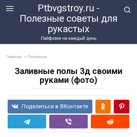
Перейти
Ptbvgstroy.ru -
к
Полезные советы для
контенту
рукастых
Лайфхаки на каждый день
Главная
»
Полезное
Заливные полы 3д своими
руками (фото)
Поделиться в ВКонтакте