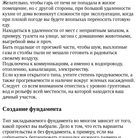
Желательно, чтобы гарь от печи не попадала в жилое
помещение, но с другой стороны, при большой удаленности
кухни от дома возникнут сложности при эксплуатации, когда
при плохой погоде вы будете впопыхах переносить готовую
еду.
Находиться в удаленности от мест с неприятным запахом, к
примеру, туалета на улице, загона с домашними животными,
выгребной ямы и проч.
Быть подальше от проезжей части, чтобы шум, выхлопные
газы и столбы пыли не мешали готовить и радоваться
свежему воздуху.
Подключена к коммуникациям, а именно к водопроводу,
отоплению, канализации, электричеству.
Если кузня открытого типа, учтите степень продуваемости, а
также прогреваемости и наличие вокруг зеленых насаждений.
Следует со всем вниманием отнестись с уровню грунтовых
вод и рельефу всей местности, на которой находится ваш
дачный участок.
Создание фундамента
Тип закладываемого фундамента во многом зависит от того,
какой проект вы выбрали. Дело в том, что есть варианты
строительства и без фундамента, к примеру, если вы
собираетесь бетонировать площадку нужного размера и