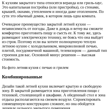
К кухням закрытого типа относятся веранда или гриль-хаус.
Это капитальная постройка (или пристройка), со стенами,
крышей, окнами, утеплением и иногда даже отоплением. По
сути это обычный домик, в котором лишь одна комната.
Очевидное преимущество закрытой летней кухни —
независимость от погоды. Даже в дождь и ветер вы сможете
комфортно приготовить пищу и съесть ее. К тому же, здесь
размещают электрическую технику, не боясь что она выйдет
из строя. Поэтому если вы хотите полноценную теплую
летнюю кухню с холодильником, микроволновой печью,
плитой, посудомоечной машиной, телевизором — данный тип
строения для вас. Основной минус решения — высокая
стоимость.
На фото летняя кухня с печью и грилем
Комбинированные
Дизайн такой летней кухни включает крытую и свободную
зону. В закрытой размещается зона приготовления пищи с
техникой, столешницей и шкафами. А обеденный стол и зона
отдыха располагаются на свежем воздухе. Спроектировать
совмещенную конструкцию сложнее, но она обойдется
дешевле цельного закрытого помещения.