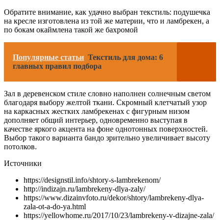
Обратите внимание, как удачно выбран текстиль: подушечка
на кресле изготовлена из той же материи, что и ламбрекен, а
по бокам окаймлена такой же бахромой
Популярные статьи
Текстиль для дома: 6
главных правил подбора
Зал в деревенском стиле словно наполнен солнечным светом
благодаря выбору желтой ткани. Скромный клетчатый узор
на каркасных жестких ламбрекенах с фигурным низом
дополняет общий интерьер, одновременно выступая в
качестве яркого акцента на фоне однотонных поверхностей.
Выбор такого варианта бандо зрительно увеличивает высоту
потолков.
Источники
https://designstil.info/shtory-s-lambrekenom/
http://indizajn.ru/lambrekeny-dlya-zaly/
https://www.dizainvfoto.ru/dekor/shtory/lambrekeny-dlya-
zala-ot-a-do-ya.html
https://yellowhome.ru/2017/10/23/lambrekeny-v-dizajne-zala/