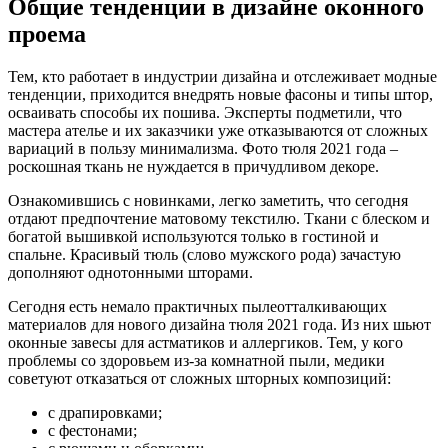
Общие тенденции в дизайне оконного
проема
Тем, кто работает в индустрии дизайна и отслеживает модные
тенденции, приходится внедрять новые фасоны и типы штор,
осваивать способы их пошива. Эксперты подметили, что
мастера ателье и их заказчики уже отказываются от сложных
вариаций в пользу минимализма. Фото тюля 2021 года –
роскошная ткань не нуждается в причудливом декоре.
Ознакомившись с новинками, легко заметить, что сегодня
отдают предпочтение матовому текстилю. Ткани с блеском и
богатой вышивкой используются только в гостиной и
спальне. Красивый тюль (слово мужского рода) зачастую
дополняют однотонными шторами.
Сегодня есть немало практичных пылеотталкивающих
материалов для нового дизайна тюля 2021 года. Из них шьют
оконные завесы для астматиков и аллергиков. Тем, у кого
проблемы со здоровьем из-за комнатной пыли, медики
советуют отказаться от сложных шторных композиций:
с драпировками;
с фестонами;