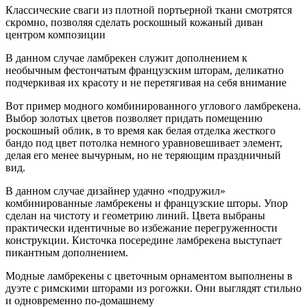
Классические сваги из плотной портьерной ткани смотрятся
скромно, позволяя сделать роскошный кожаный диван
центром композиции
В данном случае ламбрекен служит дополнением к
необычным фестончатым французским шторам, деликатно
подчеркивая их красоту и не перетягивая на себя внимание
Вот пример модного комбинированного углового ламбрекена.
Выбор золотых цветов позволяет придать помещению
роскошный облик, в то время как белая отделка жесткого
бандо под цвет потолка немного уравновешивает элемент,
делая его менее вычурным, но не теряющим праздничный
вид.
В данном случае дизайнер удачно «подружил»
комбинированные ламбрекены и французские шторы. Упор
сделан на чистоту и геометрию линий. Цвета выбраны
практически идентичные во избежание перегруженности
конструкции. Кисточка посередине ламбрекена выступает
пикантным дополнением.
Модные ламбрекены с цветочным орнаментом выполнены в
дуэте с римскими шторами из рогожки. Они выглядят стильно
и одновременно по-домашнему