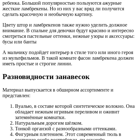
ребенка. Большой популярностью пользуются ажурные
жесткие ламбрекены. Но из них у вас вряд ли получится
сделать красочную и необычную картину.
Цвету штор и ламбрекенов также нужно уделить должное
внимание. В спальне для девочки будут красиво и интересно
смотреться пастельные оттенки, нежные узоры и аксессуары:
бусы или банты
А мальчику подойдет интерьер в стиле того или иного героя
из мультфильмов. В такой комнате фасон ламбрекена должен
иметь простые и строгие линии.
Разновидности занавесок
Материал выпускается в обширном ассортименте и
представлен:
Вуалью, в составе которой синтетическое волокно. Она
обладает нежным игривым переливом и оживит
затемнённые комнатки.
Натуральным дорогим шёлком.
Тонкой органзой с разнообразными оттенками.
Фигурным плетением. Этот современный тюль в
гостиную особо востребован, он оснащён