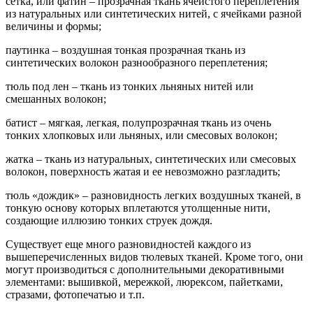
сетка, или фатин – прозрачная ткань ячеистого переплетения
из натуральных или синтетических нитей, с ячейками разной
величины и формы;
паутинка – воздушная тонкая прозрачная ткань из
синтетических волокон разнообразного переплетения;
тюль под лен – ткань из тонких льняных нитей или
смешанных волокон;
батист – мягкая, легкая, полупрозрачная ткань из очень
тонких хлопковых или льняных, или смесовых волокон;
жатка – ткань из натуральных, синтетических или смесовых
волокон, поверхность жатая и ее невозможно разгладить;
тюль «дождик» – разновидность легких воздушных тканей, в
тонкую основу которых вплетаются утолщенные нити,
создающие иллюзию тонких струек дождя.
Существует еще много разновидностей каждого из
вышеперечисленных видов тюлевых тканей. Кроме того, они
могут производиться с дополнительными декоративными
элементами: вышивкой, мережкой, люрексом, пайетками,
стразами, фотопечатью и т.п.