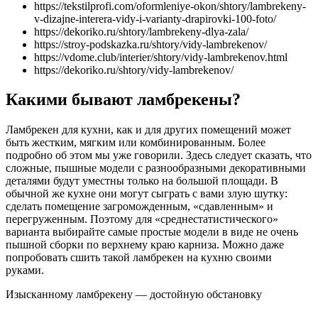
https://tekstilprofi.com/oformleniye-okon/shtory/lambrekeny-
v-dizajne-interera-vidy-i-varianty-drapirovki-100-foto/
https://dekoriko.ru/shtory/lambrekeny-dlya-zala/
https://stroy-podskazka.ru/shtory/vidy-lambrekenov/
https://vdome.club/interier/shtory/vidy-lambrekenov.html
https://dekoriko.ru/shtory/vidy-lambrekenov/
Какими бывают ламбрекены?
Ламбрекен для кухни, как и для других помещений может
быть жестким, мягким или комбинированным. Более
подробно об этом мы уже говорили. Здесь следует сказать, что
сложные, пышные модели с разнообразными декоративными
деталями будут уместны только на большой площади. В
обычной же кухне они могут сыграть с вами злую шутку:
сделать помещение загроможденным, «сдавленным» и
перегруженным. Поэтому для «среднестатистического»
варианта выбирайте самые простые модели в виде не очень
пышной сборки по верхнему краю карниза. Можно даже
попробовать сшить такой ламбрекен на кухню своими
руками.
Изысканному ламбрекену — достойную обстановку