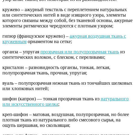
кружево – ажурный текстиль с переплетением натуральных
или синтетических нитей в виде изящного узора, элементы
которого связаны между собой, без тканевой основы, ажурные
элементы ритмически чередуются с плотным узором;
гипюр (французское кружево) –
ажурная воздушная ткань с
кружевным
орнаментом на сетке;
органза – упругая
прозрачная или полупрозрачная ткань
из
синтетических волокон, с блеском, с переливами;
кристалон – разновидность органзы, тонкая, легкая,
полупрозрачная ткань, прочная, упругая;
вуаль – полупрозрачная нежная ткань из тончайших шелковых
или хлопковых нитей;
шифон (капрон) — тонкая прозрачная ткань из
натурального
или искусственного шелка
;
креп-шифон – матовая, воздушная, полупрозрачная, но более
плотная ткань из натурального либо смесового сырья, на
ощупь шершавая, но скользящая;