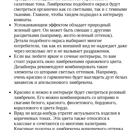
салатовые тона. Ламбрекены подобного окраса будут
смотреться органично как со светлыми, так и с темными
тканями. Главное, чтобы тандем подходил к интерьеру
комнаты.
Успокаивающим эффектом обладает природный
зеленый цвет. Он может быть смешан с другими
расцветками (например, желто-зеленый оттенок).
Детали подобного окраса выбирают многие
потребители, так как их внешний вид не надоедает даже
через несколько лет и не вызывает раздражения.
Если вы любите яркие и сочные интерьеры, то вам
стоит украсить окно ламбрекенами оранжевого цвета.
Дизайнеры рекомендуют комбинировать такие
элементы со шторами светлых оттенков. Например,
очень красиво и гармонично будет выглядеть дуэт белых
занавесок и апельсинового ламбрекена.
Красиво и нежно в интерьере будет смотреться розовый
ламбрекен. Его можно комбинировать со шторами и
свагами белого, красного, фиолетового, бордового,
кораллового и цвета бордо.
Вряд ли когда-нибудь утратят актуальность изделия в
коричневых тонах. Эти цвета также относятся к
классике и сочетаются со многими палитрами.
Красивые полотна и ламбрекены коричневого оттенка