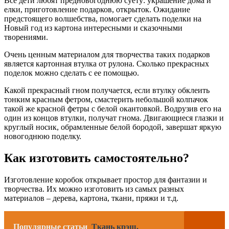
Все дети любят предновогоднюю суету: украшение дома и
елки, приготовление подарков, открыток. Ожидание
предстоящего волшебства, помогает сделать поделки на
Новый год из картона интересными и сказочными
творениями.
Очень ценным материалом для творчества таких подарков
является картонная втулка от рулона. Сколько прекрасных
поделок можно сделать с ее помощью.
Какой прекрасный гном получается, если втулку обклеить
тонким красным фетром, смастерить небольшой колпачок
такой же красной фетры с белой окантовкой. Водрузив его на
один из концов втулки, получат гнома. Двигающиеся глазки и
круглый носик, обрамленные белой бородой, завершат яркую
новогоднюю поделку.
Как изготовить самостоятельно?
Изготовление коробок открывает простор для фантазии и
творчества. Их можно изготовить из самых разных
материалов – дерева, картона, ткани, пряжи и т.д.
Популярные статьи
Ткань крэш,