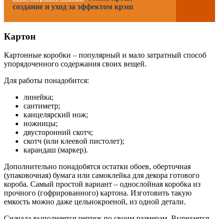
создание и уход за эффектом крэш
Картон
Картонные коробки – популярный и мало затратный способ
упорядоченного содержания своих вещей.
Для работы понадобится:
линейка;
сантиметр;
канцелярский нож;
ножницы;
двусторонний скотч;
скотч (или клеевой пистолет);
карандаш (маркер).
Дополнительно понадобятся остатки обоев, оберточная
(упаковочная) бумага или самоклейка для декора готового
короба. Самый простой вариант – однослойная коробка из
прочного (гофрированного) картона. Изготовить такую
емкость можно даже цельнокроеной, из одной детали.
Сначала выполняется чертеж по своим размерам. Вырезается