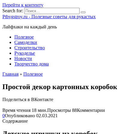
Перейти к контенту
Search for:
Ptbvgstroy.ru - Полезные советы для рукастых
Лайфхаки на каждый день
Полезное
Самоделки
Строительство
Рукоделье
Новости
Творчество дома
Главная
»
Полезное
Простой декор картонных коробок
Поделиться в ВКонтакте
Время чтения
18 мин.
Просмотры
88
Комментарии
0
Опубликовано
02.03.2021
Содержание
Детские игрушки из коробок